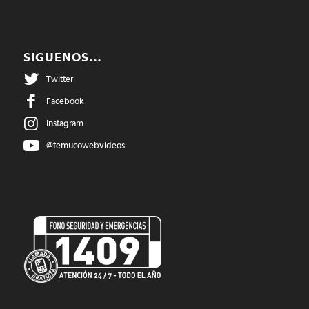
SIGUENOS…
Twitter
Facebook
Instagram
@temucowebvideos