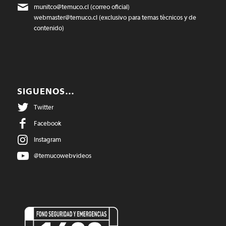
munitco@temuco.cl
(correo oficial)
webmaster@temuco.cl
(exclusivo para temas técnicos y de
contenido)
SIGUENOS…
Twitter
Facebook
Instagram
@temucowebvideos