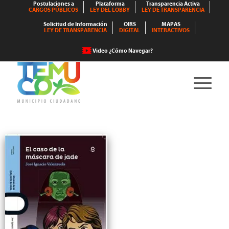
Postulaciones a
Plataforma
Transparencia Activa
CARGOS PÚBLICOS
LEY DEL LOBBY
LEY DE TRANSPARENCIA
Solicitud de Información
OIRS
MAPAS
LEY DE TRANSPARENCIA
DIGITAL
INTERACTIVOS
Video ¿Cómo Navegar?