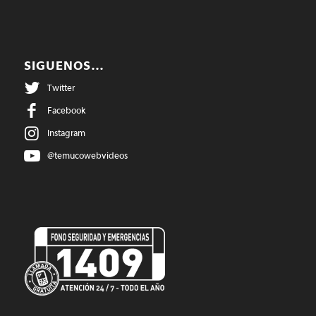
SIGUENOS…
Twitter
Facebook
Instagram
@temucowebvideos