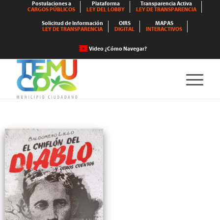
Postulaciones a
Plataforma
Transparencia Activa
CARGOS PÚBLICOS
LEY DEL LOBBY
LEY DE TRANSPARENCIA
Solicitud de Información
OIRS
MAPAS
LEY DE TRANSPARENCIA
DIGITAL
INTERACTIVOS
Video ¿Cómo Navegar?