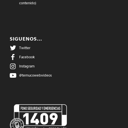
contenido)
SIGUENOS…
Twitter
Facebook
Instagram
@temucowebvideos