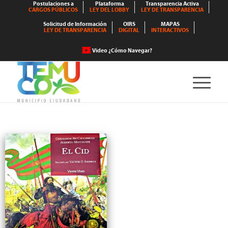
Postulaciones a
Plataforma
Transparencia Activa
CARGOS PÚBLICOS
LEY DEL LOBBY
LEY DE TRANSPARENCIA
Solicitud de Información
OIRS
MAPAS
LEY DE TRANSPARENCIA
DIGITAL
INTERACTIVOS
Video ¿Cómo Navegar?