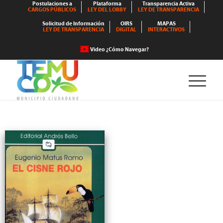
Postulaciones a
Plataforma
Transparencia Activa
CARGOS PÚBLICOS
LEY DEL LOBBY
LEY DE TRANSPARENCIA
Solicitud de Información
OIRS
MAPAS
LEY DE TRANSPARENCIA
DIGITAL
INTERACTIVOS
Video ¿Cómo Navegar?