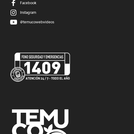
Facebook
Instagram
@temucowebvideos