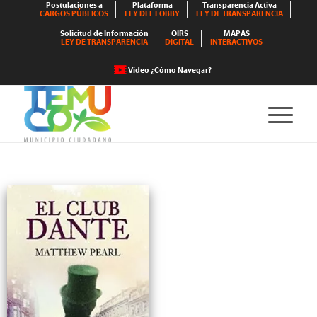
Postulaciones a
Plataforma
Transparencia Activa
CARGOS PÚBLICOS
LEY DEL LOBBY
LEY DE TRANSPARENCIA
Solicitud de Información
OIRS
MAPAS
LEY DE TRANSPARENCIA
DIGITAL
INTERACTIVOS
Video ¿Cómo Navegar?