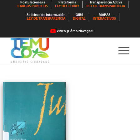
Postulaciones a
Plataforma
Transparencia Activa
CARGOS PÚBLICOS
LEY DEL LOBBY
LEY DE TRANSPARENCIA
Solicitud de Información
OIRS
MAPAS
LEY DE TRANSPARENCIA
DIGITAL
INTERACTIVOS
Video ¿Cómo Navegar?