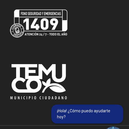
¡Hola! ¿Cómo puedo ayudarte
hoy?