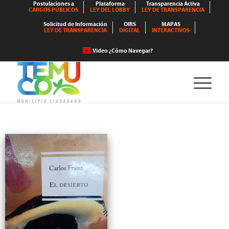
Postulaciones a
Plataforma
Transparencia Activa
CARGOS PÚBLICOS
LEY DEL LOBBY
LEY DE TRANSPARENCIA
Solicitud de Información
OIRS
MAPAS
LEY DE TRANSPARENCIA
DIGITAL
INTERACTIVOS
Video ¿Cómo Navegar?