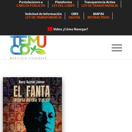
Postulaciones a
Plataforma
Transparencia Activa
CARGOS PÚBLICOS
LEY DEL LOBBY
LEY DE TRANSPARENCIA
Solicitud de Información
OIRS
MAPAS
LEY DE TRANSPARENCIA
DIGITAL
INTERACTIVOS
Video ¿Cómo Navegar?