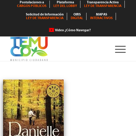
Postulaciones a
Plataforma
Transparencia Activa
CARGOS PÚBLICOS
LEY DEL LOBBY
LEY DE TRANSPARENCIA
Solicitud de Información
OIRS
MAPAS
LEY DE TRANSPARENCIA
DIGITAL
INTERACTIVOS
Video ¿Cómo Navegar?