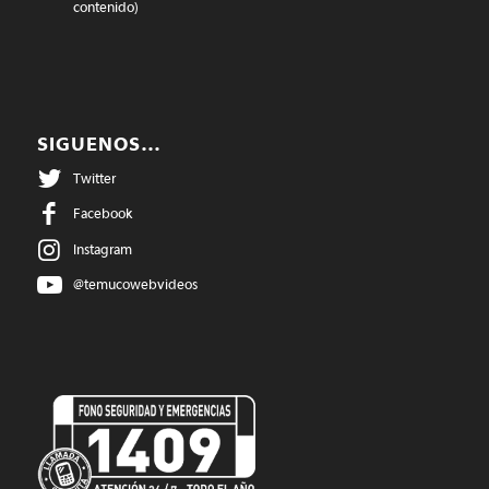
contenido)
SIGUENOS…
Twitter
Facebook
Instagram
@temucowebvideos