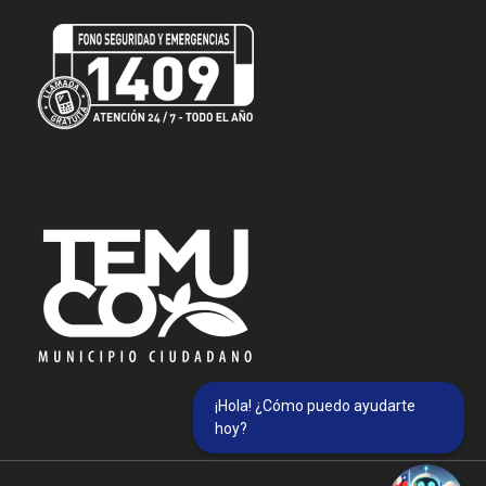
¡Hola! ¿Cómo puedo ayudarte
hoy?