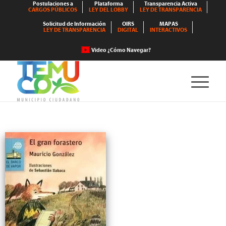
Postulaciones a
Plataforma
Transparencia Activa
CARGOS PÚBLICOS
LEY DEL LOBBY
LEY DE TRANSPARENCIA
Solicitud de Información
OIRS
MAPAS
LEY DE TRANSPARENCIA
DIGITAL
INTERACTIVOS
Video ¿Cómo Navegar?