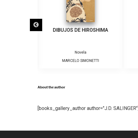
L DESIERTO
DIBUJOS DE HIROSHIMA
a
Novela
 LETELIER
MARCELO SIMONETTI
About the author
[books_gallery_author author="J.D. SALINGER"