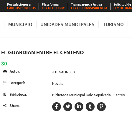
Postulaciones a
Plataforma
Transparencia Activa
Solicitud de
CARGOS PÚBLICOS
LEY DEL LOBBY
LEY DE TRANSPARENCIA
LEY DE TRA
S
MUNICIPIO
UNIDADES MUNICIPALES
TURISMO
EL GUARDIAN ENTRE EL CENTENO
$0
Autor:
J.D. SALINGER
Categoría:
Novela
Biblioteca:
Biblioteca Municipal Galo Sepúlveda Fuentes
Share: