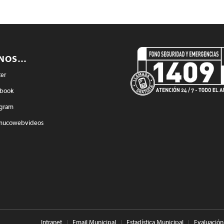
ENOS…
ter
book
agram
mucowebvideos
Intranet
Email Municipal
Estadística Municipal
Evaluación