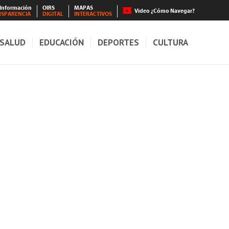
 Información
OIRS
MAPAS
Video ¿Cómo Navegar?
NSPARENCIA
DIGITAL
INTERACTIVOS
SALUD
EDUCACIÓN
DEPORTES
CULTURA