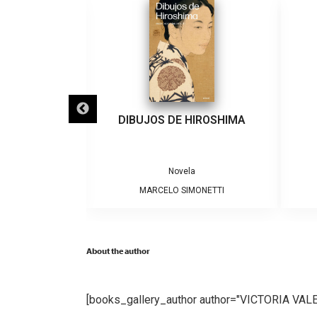
L DESIERTO
DIBUJOS DE HIROSHIMA
a
Novela
 LETELIER
MARCELO SIMONETTI
About the author
[books_gallery_author author="VICTORIA VA