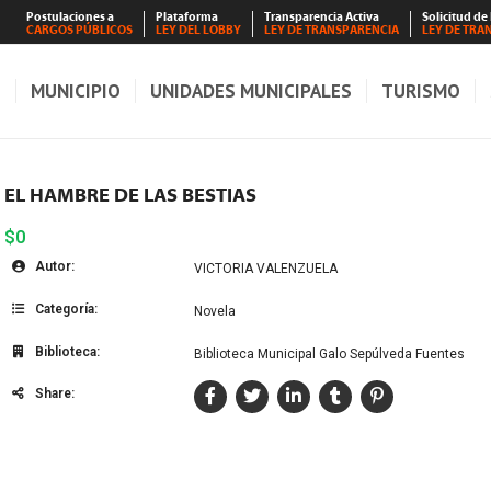
Postulaciones a
Plataforma
Transparencia Activa
Solicitud de
CARGOS PÚBLICOS
LEY DEL LOBBY
LEY DE TRANSPARENCIA
LEY DE TRA
S
MUNICIPIO
UNIDADES MUNICIPALES
TURISMO
EL HAMBRE DE LAS BESTIAS
$0
Autor:
VICTORIA VALENZUELA
Categoría:
Novela
Biblioteca:
Biblioteca Municipal Galo Sepúlveda Fuentes
Share: