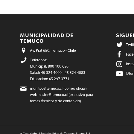
MUNICIPALIDAD DE
SIGU
TEMUCO
Twit
Av. Prat 650, Temuco - Chile
Face
Teléfonos:
Inst
Municipal: 800 100 650
Salud: 45 324 4000 - 45 324 4083
@te
Educación: 45 297 3771
munitco@temuco.cl
(correo oficial)
webmaster@temuco.cl
(exclusivo para
temas técnicos y de contenido)
© Copyright - Municipalidad de Temuco | Lazos S.A. -