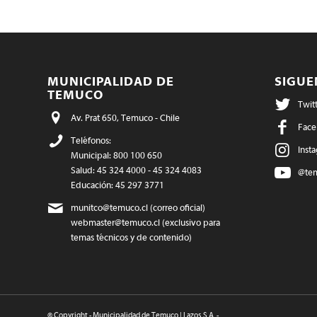
MUNICIPALIDAD DE
SIGU
TEMUCO
Twit
Av. Prat 650, Temuco - Chile
Face
Teléfonos:
Inst
Municipal: 800 100 650
Salud: 45 324 4000 - 45 324 4083
@te
Educación: 45 297 3771
munitco@temuco.cl
(correo oficial)
webmaster@temuco.cl
(exclusivo para
temas técnicos y de contenido)
© Copyright - Municipalidad de Temuco | Lazos S.A. -