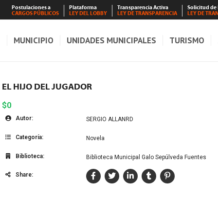
Postulaciones a
Plataforma
Transparencia Activa
Solicitud de
CARGOS PÚBLICOS
LEY DEL LOBBY
LEY DE TRANSPARENCIA
LEY DE TRA
S
MUNICIPIO
UNIDADES MUNICIPALES
TURISMO
EL HIJO DEL JUGADOR
$0
Autor:
SERGIO ALLANRD
Categoría:
Novela
Biblioteca:
Biblioteca Municipal Galo Sepúlveda Fuentes
Share: