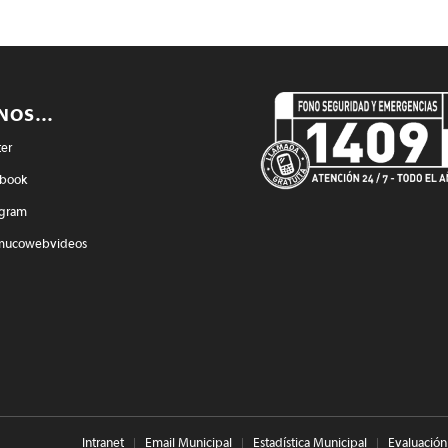
ENOS…
ter
book
agram
mucowebvideos
Intranet
Email Municipal
Estadística Municipal
Evaluación