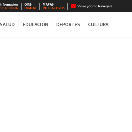
 Información
OIRS
MAPAS
Video ¿Cómo Navegar?
NSPARENCIA
DIGITAL
INTERACTIVOS
SALUD
EDUCACIÓN
DEPORTES
CULTURA