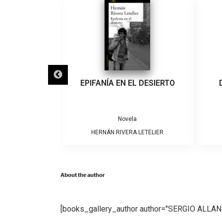
IGRA
EPIFANÍA EN EL DESIERTO
a
Novela
ARRERA
HERNÁN RIVERA LETELIER
About the author
[books_gallery_author author="SERGIO ALLA