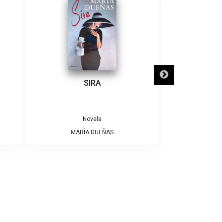
SIRA
SÓLO NECE
Novela
MARÍA DUEÑAS
ALBE