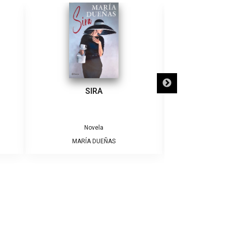
SIRA
SÓLO NECE
Novela
MARÍA DUEÑAS
ALBE