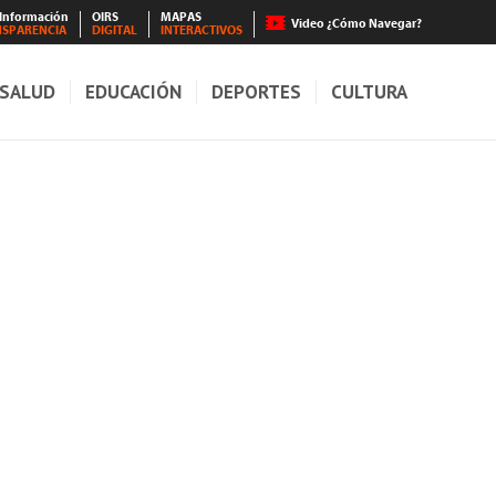
 Información
OIRS
MAPAS
Video ¿Cómo Navegar?
NSPARENCIA
DIGITAL
INTERACTIVOS
SALUD
EDUCACIÓN
DEPORTES
CULTURA