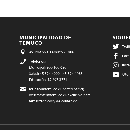
MUNICIPALIDAD DE
SIGU
TEMUCO
Twit
Av. Prat 650, Temuco - Chile
Face
Teléfonos:
Inst
Municipal: 800 100 650
Salud: 45 324 4000 - 45 324 4083
@te
Educación: 45 297 3771
munitco@temuco.cl
(correo oficial)
webmaster@temuco.cl
(exclusivo para
temas técnicos y de contenido)