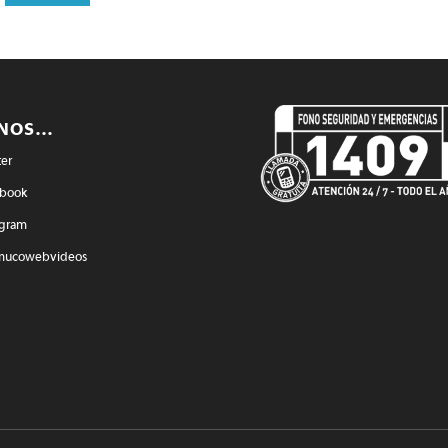
ENOS…
ter
book
agram
mucowebvideos