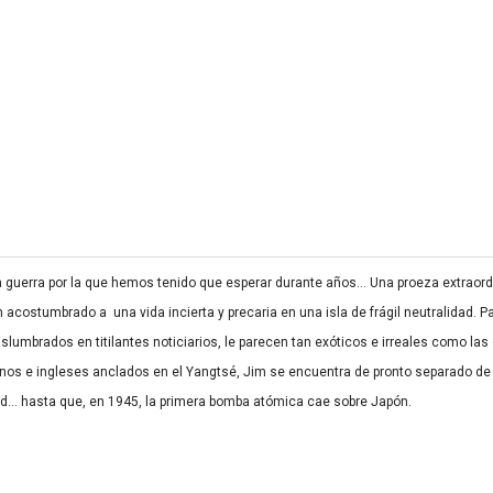
ma guerra por la que hemos tenido que esperar durante años… Una proeza extraord
costumbrado a una vida incierta y precaria en una isla de frágil neutralidad. P
slumbrados en titilantes noticiarios, le parecen tan exóticos e irreales como la
nos e ingleses anclados en el Yangtsé, Jim se encuentra de pronto separado de 
ad… hasta que, en 1945, la primera bomba atómica cae sobre Japón.