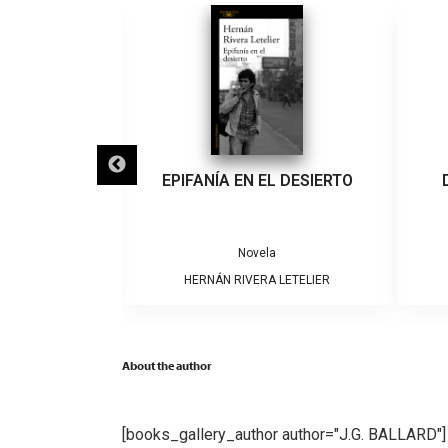
IGRA
EPIFANÍA EN EL DESIERTO
a
Novela
ARRERA
HERNÁN RIVERA LETELIER
About the author
[books_gallery_author author="J.G. BALLARD"