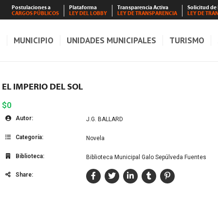
Postulaciones a
Plataforma
Transparencia Activa
Solicitud de
CARGOS PÚBLICOS
LEY DEL LOBBY
LEY DE TRANSPARENCIA
LEY DE TRA
S
MUNICIPIO
UNIDADES MUNICIPALES
TURISMO
EL IMPERIO DEL SOL
$0
Autor:
J.G. BALLARD
Categoría:
Novela
Biblioteca:
Biblioteca Municipal Galo Sepúlveda Fuentes
Share: