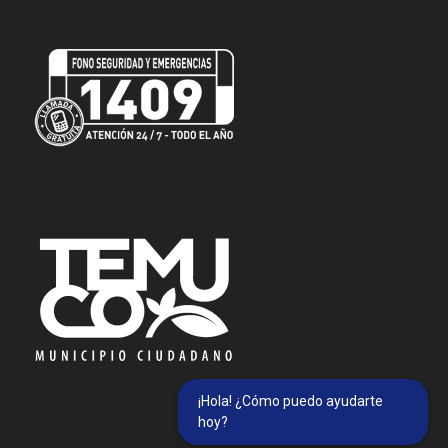
¡Hola! ¿Cómo puedo ayudarte
hoy?