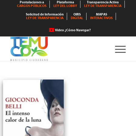
Postulaciones a
Plataforma
Transparencia Activa
CARGOS PÚBLICOS
LEY DEL LOBBY
LEY DE TRANSPARENCIA
Solicitud de Información
OIRS
MAPAS
LEY DE TRANSPARENCIA
DIGITAL
INTERACTIVOS
Video ¿Cómo Navegar?