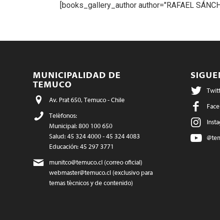
[books_gallery_author author="RAFAEL SÁN
MUNICIPALIDAD DE
SIGU
TEMUCO
Twit
Av. Prat 650, Temuco - Chile
Face
Teléfonos:
Inst
Municipal: 800 100 650
Salud: 45 324 4000 - 45 324 4083
@te
Educación: 45 297 3771
munitco@temuco.cl
(correo oficial)
webmaster@temuco.cl
(exclusivo para
temas técnicos y de contenido)