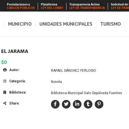
Postulaciones a
Plataforma
Transparencia Activa
Solicitud de
CARGOS PÚBLICOS
LEY DEL LOBBY
LEY DE TRANSPARENCIA
LEY DE TRA
S
MUNICIPIO
UNIDADES MUNICIPALES
TURISMO
EL JARAMA
$0
Autor:
RAFAEL SÁNCHEZ FERLOSIO
Categoría:
Novela
Biblioteca:
Biblioteca Municipal Galo Sepúlveda Fuentes
Share: