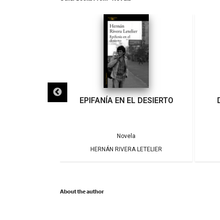
IGRA
EPIFANÍA EN EL DESIERTO
a
Novela
ARRERA
HERNÁN RIVERA LETELIER
About the author