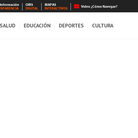
 Información
OIRS
MAPAS
Video ¿Cómo Navegar?
NSPARENCIA
DIGITAL
INTERACTIVOS
SALUD
EDUCACIÓN
DEPORTES
CULTURA