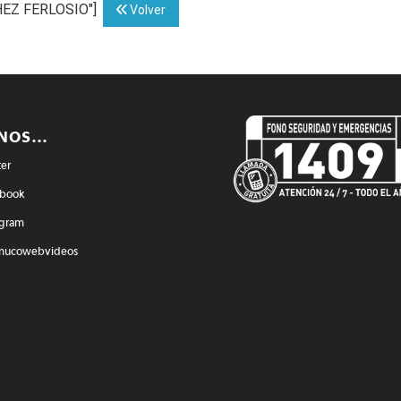
CHEZ FERLOSIO"]
Volver
ENOS…
ter
book
agram
mucowebvideos