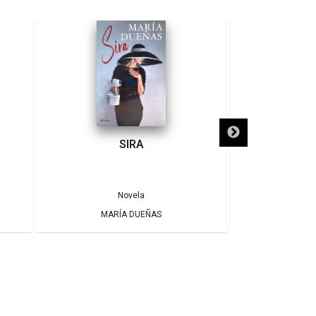
SIRA
SÓLO NECE
Novela
MARÍA DUEÑAS
ALBE