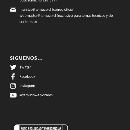
Educación: 45 297 3771
munitco@temuco.cl
(correo oficial)
webmaster@temuco.cl
(exclusivo para temas técnicos y de
contenido)
SIGUENOS…
Twitter
Facebook
Instagram
@temucowebvideos