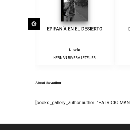
IGRA
EPIFANÍA EN EL DESIERTO
a
Novela
ARRERA
HERNÁN RIVERA LETELIER
About the author
[books_gallery_author author="PATRICIO MA