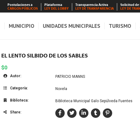
Postulaciones a
Plataforma
Transparencia Activa
Solicitud de
CARGOS PÚBLICOS
LEY DEL LOBBY
LEY DE TRANSPARENCIA
LEY DE TRA
S
MUNICIPIO
UNIDADES MUNICIPALES
TURISMO
EL LENTO SILBIDO DE LOS SABLES
$0
Autor:
PATRICIO MANNS
Categoría:
Novela
Biblioteca:
Biblioteca Municipal Galo Sepúlveda Fuentes
Share: