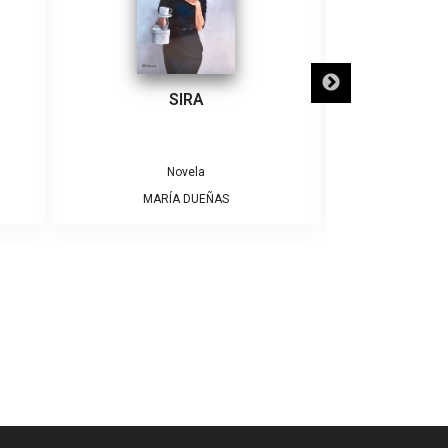
SIRA
SÓLO NECE
Novela
MARÍA DUEÑAS
ALBE