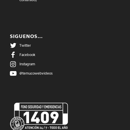
SIGUENOS…
Twitter
Facebook
Instagram
@temucowebvideos