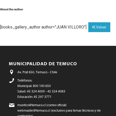
About the author
[books_gallery_author author="JUAN VILLORO"]
Volver
MUNICIPALIDAD DE TEMUCO
Av. Prat 650, Temuco - Chile
Teléfonos:
Municipal: 800 100 650
Salud: 45 324 4000 - 45 324 4083
Educación: 45 297 3771
munitco@temuco.cl
(correo oficial)
webmaster@temuco.cl
(exclusivo para temas técnicos y de
contenido)