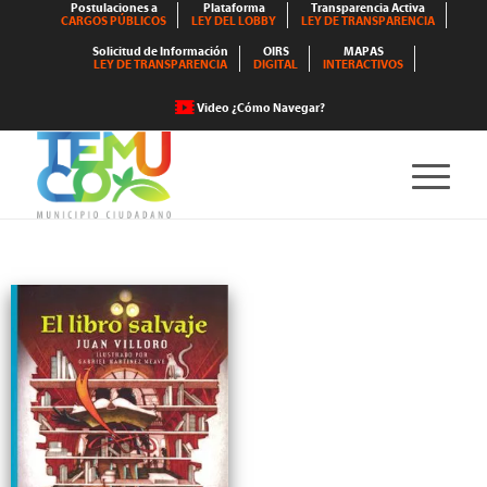
Postulaciones a
Plataforma
Transparencia Activa
CARGOS PÚBLICOS
LEY DEL LOBBY
LEY DE TRANSPARENCIA
Solicitud de Información
OIRS
MAPAS
LEY DE TRANSPARENCIA
DIGITAL
INTERACTIVOS
Video ¿Cómo Navegar?