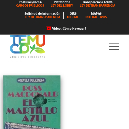
Postulaciones a
Plataforma
Transparencia Activa
CARGOS PÚBLICOS
LEY DEL LOBBY
LEY DE TRANSPARENCIA
Solicitud de Información
OIRS
MAPAS
LEY DE TRANSPARENCIA
DIGITAL
INTERACTIVOS
Video ¿Cómo Navegar?