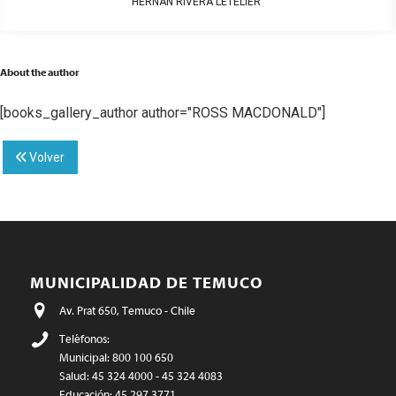
HERNÁN RIVERA LETELIER
About the author
[books_gallery_author author="ROSS MACDONALD"]
Volver
MUNICIPALIDAD DE TEMUCO
Av. Prat 650, Temuco - Chile
Teléfonos:
Municipal: 800 100 650
Salud: 45 324 4000 - 45 324 4083
Educación: 45 297 3771