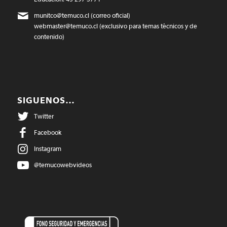
munitco@temuco.cl
(correo oficial)
webmaster@temuco.cl
(exclusivo para temas técnicos y de
contenido)
SIGUENOS…
Twitter
Facebook
Instagram
@temucowebvideos