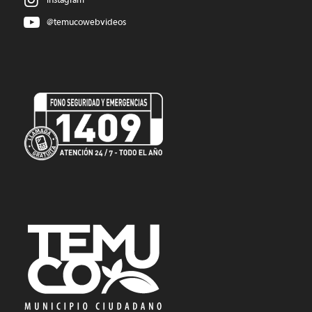
@temucowebvideos