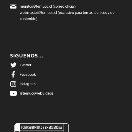
munitco@temuco.cl
(correo oficial)
webmaster@temuco.cl
(exclusivo para temas técnicos y de
contenido)
SIGUENOS…
Twitter
Facebook
Instagram
@temucowebvideos