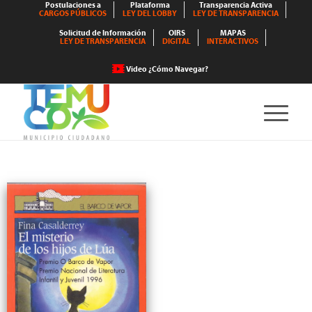
Postulaciones a
Plataforma
Transparencia Activa
CARGOS PÚBLICOS
LEY DEL LOBBY
LEY DE TRANSPARENCIA
Solicitud de Información
OIRS
MAPAS
LEY DE TRANSPARENCIA
DIGITAL
INTERACTIVOS
Video ¿Cómo Navegar?