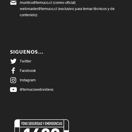
munitco@temuco.cl
(correo oficial)
webmaster@temuco.cl
(exclusivo para temas técnicos y de
contenido)
SIGUENOS…
Twitter
Facebook
Instagram
@temucowebvideos