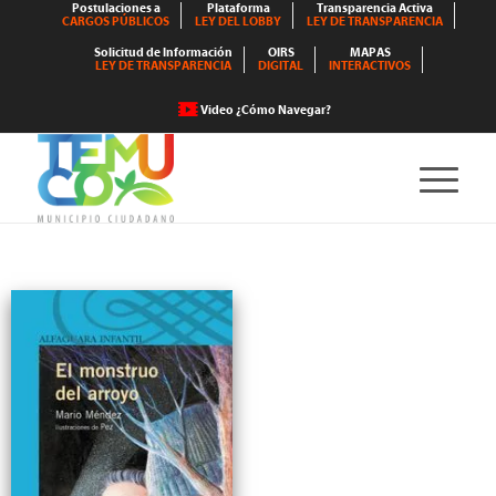
Postulaciones a
Plataforma
Transparencia Activa
CARGOS PÚBLICOS
LEY DEL LOBBY
LEY DE TRANSPARENCIA
Solicitud de Información
OIRS
MAPAS
LEY DE TRANSPARENCIA
DIGITAL
INTERACTIVOS
Video ¿Cómo Navegar?