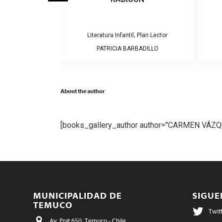
,
,
Plan Lector
Literatura Infantil
Plan Lector
AMOS Y CAROLINA
PATRICIA BARBADILLO
GA
About the author
[books_gallery_author author="CARMEN VÁZQ
MUNICIPALIDAD DE
SIGU
TEMUCO
Twit
Av. Prat 650, Temuco - Chile