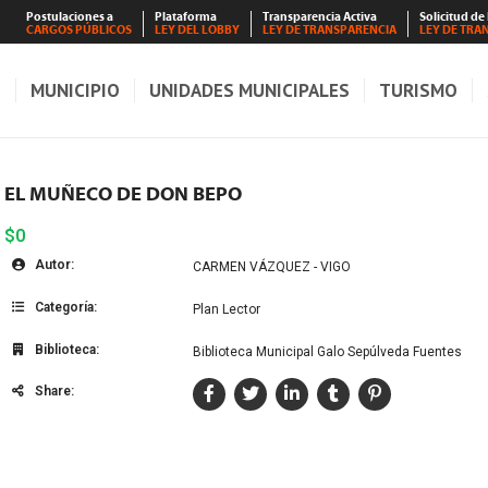
Postulaciones a
Plataforma
Transparencia Activa
Solicitud de
CARGOS PÚBLICOS
LEY DEL LOBBY
LEY DE TRANSPARENCIA
LEY DE TRA
S
MUNICIPIO
UNIDADES MUNICIPALES
TURISMO
EL MUÑECO DE DON BEPO
$0
Autor:
CARMEN VÁZQUEZ - VIGO
Categoría:
Plan Lector
Biblioteca:
Biblioteca Municipal Galo Sepúlveda Fuentes
Share: