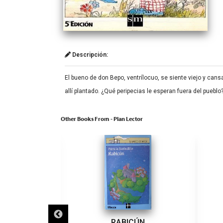
Descripción:
El bueno de don Bepo, ventrílocuo, se siente viejo y cans
allí plantado. ¿Qué peripecias le esperan fuera del pueblo? 
Other Books From - Plan Lector
ECLIPSES
RABICÚN