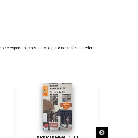
erto de espantapájaros. Pero Ruperto no se iba a quedar
APARTAMENTO 11
¡ADIÓS