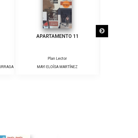
APARTAMENTO 11
¡ADIÓS
Plan Lector
Pla
DURRAGA
MAYI ELOÍSA MARTÍNEZ
JAME