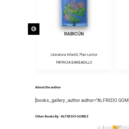
ECLIPSES
RABICÚN
,
,
Plan Lector
Literatura Infantil
Plan Lector
AMOS Y CAROLINA
PATRICIA BARBADILLO
GA
About the author
[books_gallery_author author="ALFREDO GOM
Other Books By - ALFREDO GOMEZ