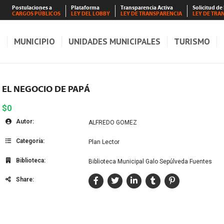
Postulaciones a
Plataforma
Transparencia Activa
Solicitud de
CARGOS PÚBLICOS
LEY DEL LOBBY
LEY DE TRANSPARENCIA
LEY DE TRA
S
MUNICIPIO
UNIDADES MUNICIPALES
TURISMO
EL NEGOCIO DE PAPÁ
$0
Autor:
ALFREDO GOMEZ
Categoría:
Plan Lector
Biblioteca:
Biblioteca Municipal Galo Sepúlveda Fuentes
Share: