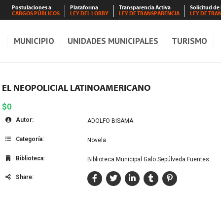
Postulaciones a
Plataforma
Transparencia Activa
Solicitud de
CARGOS PÚBLICOS
LEY DEL LOBBY
LEY DE TRANSPARENCIA
LEY DE TRA
S
MUNICIPIO
UNIDADES MUNICIPALES
TURISMO
EL NEOPOLICIAL LATINOAMERICANO
$0
Autor:
ADOLFO BISAMA
Categoría:
Novela
Biblioteca:
Biblioteca Municipal Galo Sepúlveda Fuentes
Share: