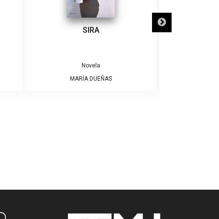
SIRA
SÓLO NECE
Novela
MARÍA DUEÑAS
ALBE