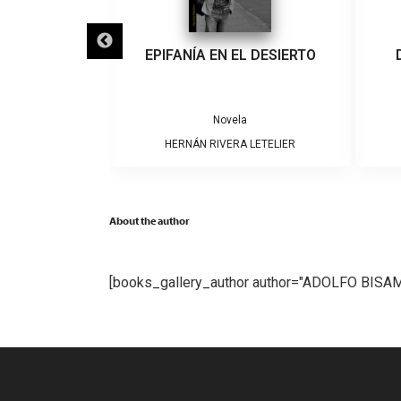
IGRA
EPIFANÍA EN EL DESIERTO
a
Novela
ARRERA
HERNÁN RIVERA LETELIER
About the author
[books_gallery_author author="ADOLFO BISA