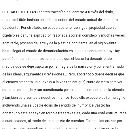
EL OCASO DEL TITÁN Las tres travesías del cambio A través del título, El
ocaso del titán insinúa un análisis crítico del estado actual de la cultura
occidental. Por otro lado, se puede sostener con igual propiedad que su
objetivo es dar una explicación razonada sobre el complejo, y muchas veces
admirable, proceso del arte y de la plástica occidental en el siglo veinte…
hasta llegar al estado de desarticulación en la que se encuentra hoy. Hay
además muchas lecturas adicionales que el lector irá descubriendo a
medida que se deje capturar por la magia de la narración y por el entramado
de las ideas, argumentos y reflexiones… Pero, sobre todo puede decirse que
el ensayo presenta un nuevo (y a la vez tan antiguo) punto de vista para ver
nuestra realidad, hoy tan cuestionada por los descubrimientos de la ciencia,
y también para vernos a nosotros mismos; todo ello expuesto de forma ágil e
incluyendo una saludable dosis de sentido del humor. De Castro ha
construido este ensayo en torno a tres travesías, cada una está estructurada
a cuatro voces, al modo de un cuarteto de cuerdas. Todas ellas cruzan por
nuestros más recónditos parajes interiores y, sin embargo, al avanzar la