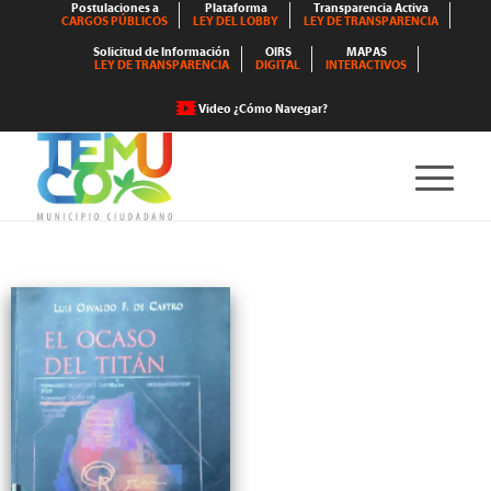
Postulaciones a
Plataforma
Transparencia Activa
CARGOS PÚBLICOS
LEY DEL LOBBY
LEY DE TRANSPARENCIA
Solicitud de Información
OIRS
MAPAS
LEY DE TRANSPARENCIA
DIGITAL
INTERACTIVOS
Video ¿Cómo Navegar?