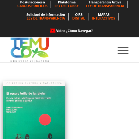
Postulaciones a
Plataforma
Transparencia Activa
CARGOS PÚBLICOS
LEY DEL LOBBY
LEY DE TRANSPARENCIA
Solicitud de Información
OIRS
MAPAS
LEY DE TRANSPARENCIA
DIGITAL
INTERACTIVOS
Video ¿Cómo Navegar?