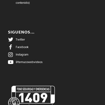
contenido)
SIGUENOS…
Twitter
Facebook
Instagram
@temucowebvideos