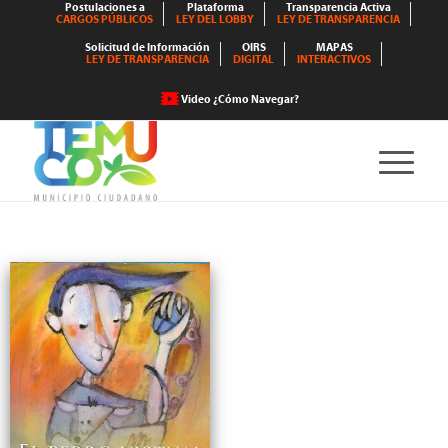
Postulaciones a
Plataforma
Transparencia Activa
CARGOS PÚBLICOS
LEY DEL LOBBY
LEY DE TRANSPARENCIA
Solicitud de Información
OIRS
MAPAS
LEY DE TRANSPARENCIA
DIGITAL
INTERACTIVOS
Video ¿Cómo Navegar?