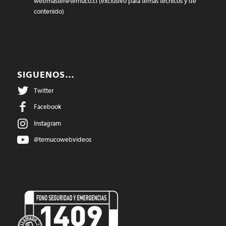
webmaster@temuco.cl
(exclusivo para temas técnicos y de
contenido)
SIGUENOS…
Twitter
Facebook
Instagram
@temucowebvideos