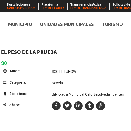
Postulaciones a
Plataforma
Transparencia Activa
Solicitud de
CARGOS PÚBLICOS
LEY DEL LOBBY
LEY DE TRANSPARENCIA
LEY DE TRA
S
MUNICIPIO
UNIDADES MUNICIPALES
TURISMO
EL PESO DE LA PRUEBA
$0
Autor:
SCOTT TUROW
Categoría:
Novela
Biblioteca:
Biblioteca Municipal Galo Sepúlveda Fuentes
Share: