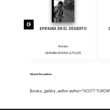
IGRA
EPIFANÍA EN EL DESIERTO
a
Novela
ARRERA
HERNÁN RIVERA LETELIER
About the author
[books_gallery_author author="SCOTT TUROW