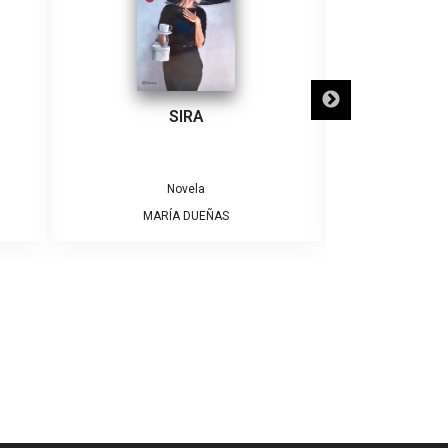
SIRA
SÓLO NECE
Novela
MARÍA DUEÑAS
ALBE