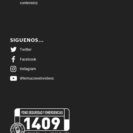
contenido)
SIGUENOS…
Twitter
Facebook
Instagram
@temucowebvideos