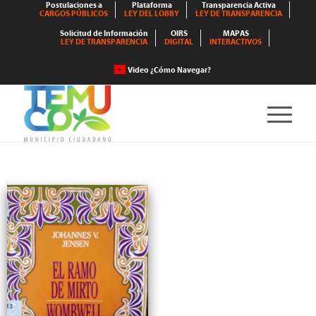
Postulaciones a
Plataforma
Transparencia Activa
CARGOS PÚBLICOS
LEY DEL LOBBY
LEY DE TRANSPARENCIA
Solicitud de Información
OIRS
MAPAS
LEY DE TRANSPARENCIA
DIGITAL
INTERACTIVOS
Video ¿Cómo Navegar?