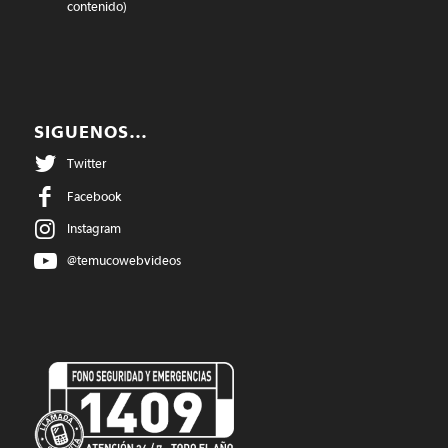
contenido)
SIGUENOS…
Twitter
Facebook
Instagram
@temucowebvideos