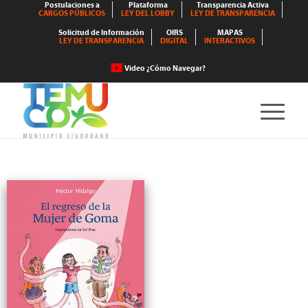
Postulaciones a
Plataforma
Transparencia Activa
CARGOS PÚBLICOS
LEY DEL LOBBY
LEY DE TRANSPARENCIA
Solicitud de Información
OIRS
MAPAS
LEY DE TRANSPARENCIA
DIGITAL
INTERACTIVOS
Video ¿Cómo Navegar?