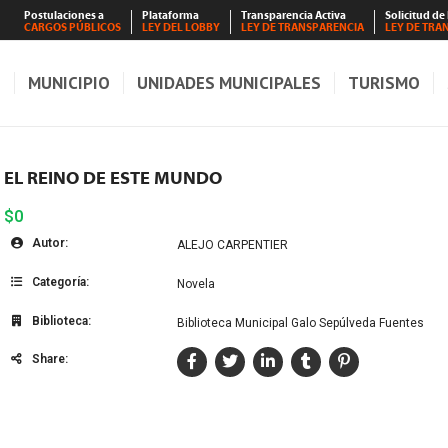
Postulaciones a
Plataforma
Transparencia Activa
Solicitud de
CARGOS PÚBLICOS
LEY DEL LOBBY
LEY DE TRANSPARENCIA
LEY DE TRA
S
MUNICIPIO
UNIDADES MUNICIPALES
TURISMO
EL REINO DE ESTE MUNDO
$0
Autor:
ALEJO CARPENTIER
Categoría:
Novela
Biblioteca:
Biblioteca Municipal Galo Sepúlveda Fuentes
Share: