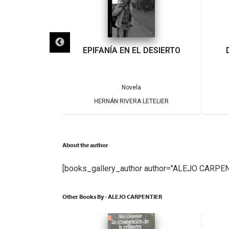
L DESIERTO
DIBUJOS DE HIROSHIMA
a
Novela
 LETELIER
MARCELO SIMONETTI
About the author
[books_gallery_author author="ALEJO CARPEN
Other Books By - ALEJO CARPENTIER