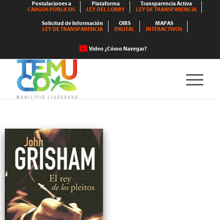
Postulaciones a
Plataforma
Transparencia Activa
CARGOS PÚBLICOS
LEY DEL LOBBY
LEY DE TRANSPARENCIA
Solicitud de Información
OIRS
MAPAS
LEY DE TRANSPARENCIA
DIGITAL
INTERACTIVOS
Video ¿Cómo Navegar?