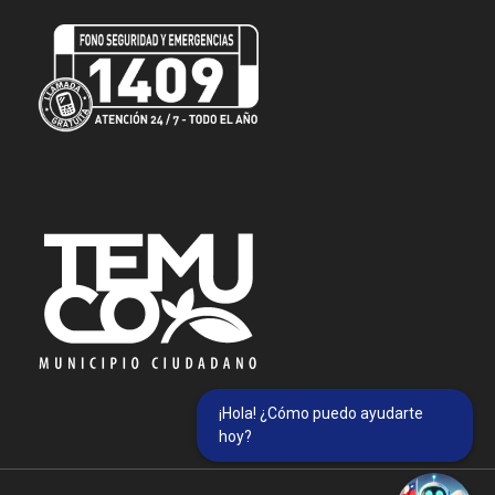
¡Hola! ¿Cómo puedo ayudarte
hoy?