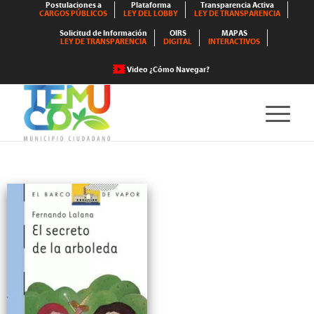
Postulaciones a
Plataforma
Transparencia Activa
CARGOS PÚBLICOS
LEY DEL LOBBY
LEY DE TRANSPARENCIA
Solicitud de Información
OIRS
MAPAS
LEY DE TRANSPARENCIA
DIGITAL
INTERACTIVOS
Video ¿Cómo Navegar?