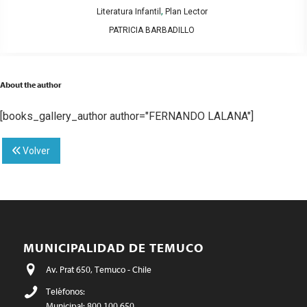
,
Literatura Infantil
Plan Lector
PATRICIA BARBADILLO
About the author
[books_gallery_author author="FERNANDO LALANA"]
Volver
MUNICIPALIDAD DE TEMUCO
Av. Prat 650, Temuco - Chile
Teléfonos:
Municipal: 800 100 650