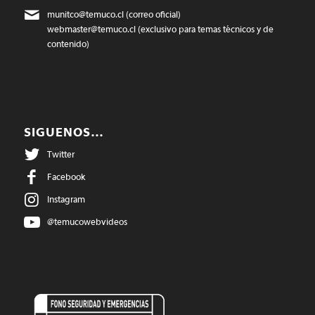
munitco@temuco.cl
(correo oficial)
webmaster@temuco.cl
(exclusivo para temas técnicos y de
contenido)
SIGUENOS…
Twitter
Facebook
Instagram
@temucowebvideos