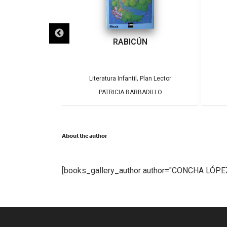
ECLIPSES
RABICÚN
,
,
Plan Lector
Literatura Infantil
Plan Lector
AMOS Y CAROLINA
PATRICIA BARBADILLO
GA
About the author
[books_gallery_author author="CONCHA LÓP