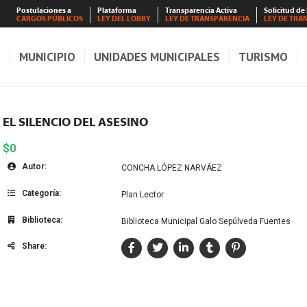
Postulaciones a
Plataforma
Transparencia Activa
Solicitud de
CARGOS PÚBLICOS
LEY DEL LOBBY
LEY DE TRANSPARENCIA
LEY DE TRA
S
MUNICIPIO
UNIDADES MUNICIPALES
TURISMO
EL SILENCIO DEL ASESINO
$0
Autor:
CONCHA LÓPEZ NARVÁEZ
Categoría:
Plan Lector
Biblioteca:
Biblioteca Municipal Galo Sepúlveda Fuentes
Share: