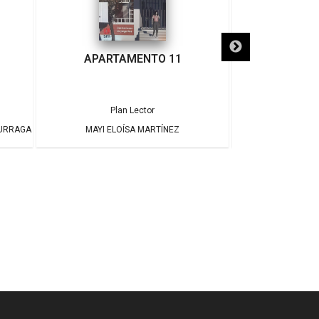
APARTAMENTO 11
¡ADIÓS
Plan Lector
Pla
DURRAGA
MAYI ELOÍSA MARTÍNEZ
JAME