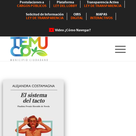
Postulaciones a
Plataforma
Transparencia Activa
CARGOS PÚBLICOS
LEY DEL LOBBY
LEY DE TRANSPARENCIA
Solicitud de Información
OIRS
MAPAS
LEY DE TRANSPARENCIA
DIGITAL
INTERACTIVOS
Video ¿Cómo Navegar?