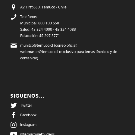
Av. Prat 650, Temuco - Chile
Teléfonos:
Municipal: 800 100 650
Salud: 45 324 4000 - 45 324 4083
Educación: 45 297 3771
munitco@temuco.cl
(correo oficial)
webmaster@temuco.cl
(exclusivo para temas técnicos y de
contenido)
SIGUENOS…
Twitter
Facebook
Instagram
@temucowebvideos