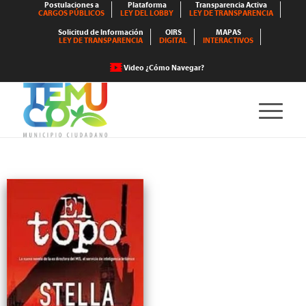
Postulaciones a
Plataforma
Transparencia Activa
CARGOS PÚBLICOS
LEY DEL LOBBY
LEY DE TRANSPARENCIA
Solicitud de Información
OIRS
MAPAS
LEY DE TRANSPARENCIA
DIGITAL
INTERACTIVOS
Video ¿Cómo Navegar?