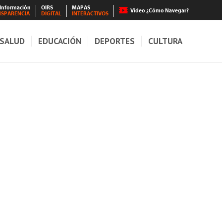
 Información
OIRS
MAPAS
Video ¿Cómo Navegar?
NSPARENCIA
DIGITAL
INTERACTIVOS
SALUD
EDUCACIÓN
DEPORTES
CULTURA