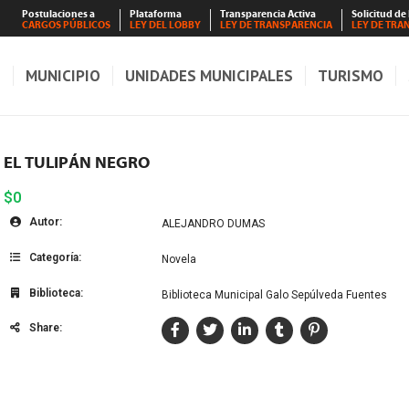
Postulaciones a
Plataforma
Transparencia Activa
Solicitud de
CARGOS PÚBLICOS
LEY DEL LOBBY
LEY DE TRANSPARENCIA
LEY DE TRA
S
MUNICIPIO
UNIDADES MUNICIPALES
TURISMO
EL TULIPÁN NEGRO
$0
Autor:
ALEJANDRO DUMAS
Categoría:
Novela
Biblioteca:
Biblioteca Municipal Galo Sepúlveda Fuentes
Share: