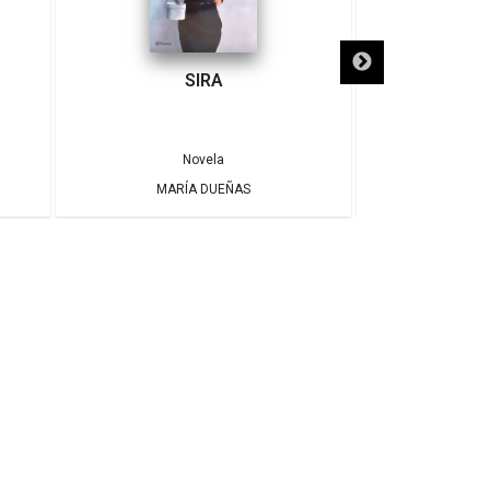
SIRA
SÓLO NECE
Novela
MARÍA DUEÑAS
ALBE