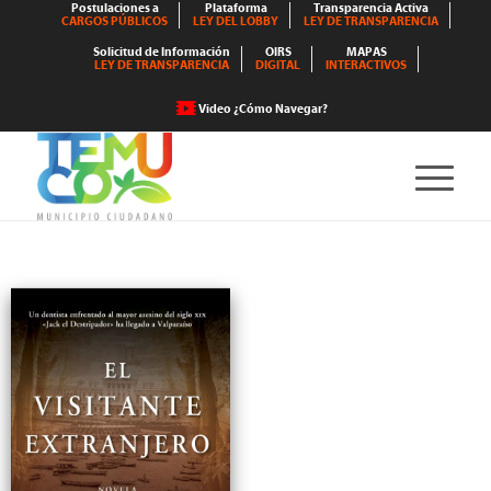
Postulaciones a
Plataforma
Transparencia Activa
CARGOS PÚBLICOS
LEY DEL LOBBY
LEY DE TRANSPARENCIA
Solicitud de Información
OIRS
MAPAS
LEY DE TRANSPARENCIA
DIGITAL
INTERACTIVOS
Video ¿Cómo Navegar?