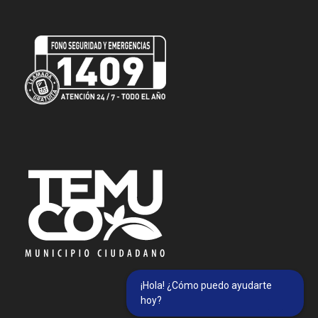
¡Hola! ¿Cómo puedo ayudarte
hoy?