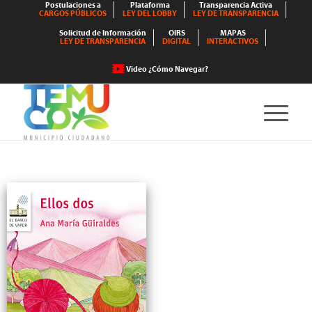
Postulaciones a
Plataforma
Transparencia Activa
CARGOS PÚBLICOS
LEY DEL LOBBY
LEY DE TRANSPARENCIA
Solicitud de Información
OIRS
MAPAS
LEY DE TRANSPARENCIA
DIGITAL
INTERACTIVOS
Video ¿Cómo Navegar?