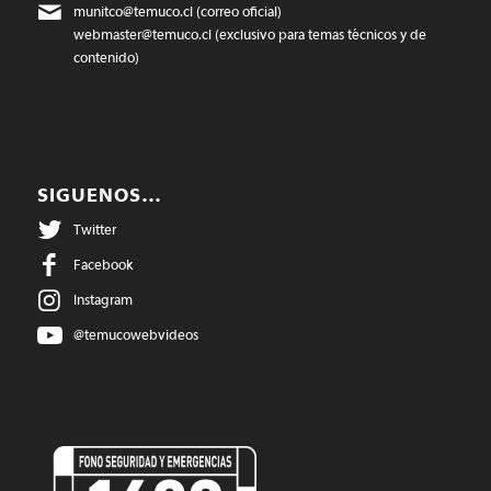
munitco@temuco.cl
(correo oficial)
webmaster@temuco.cl
(exclusivo para temas técnicos y de
contenido)
SIGUENOS…
Twitter
Facebook
Instagram
@temucowebvideos