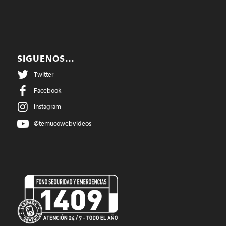
SIGUENOS…
Twitter
Facebook
Instagram
@temucowebvideos