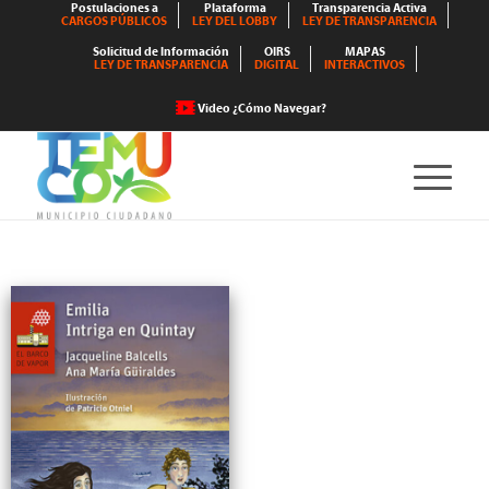
Postulaciones a
Plataforma
Transparencia Activa
CARGOS PÚBLICOS
LEY DEL LOBBY
LEY DE TRANSPARENCIA
Solicitud de Información
OIRS
MAPAS
LEY DE TRANSPARENCIA
DIGITAL
INTERACTIVOS
Video ¿Cómo Navegar?