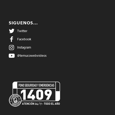
SIGUENOS…
Twitter
Facebook
Instagram
@temucowebvideos