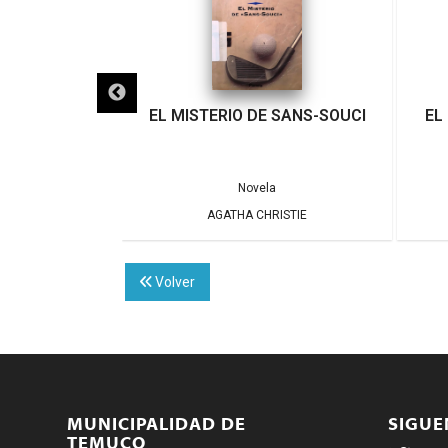
TY HA MUERTO
EL MISTERIO DE SANS-SOUCI
EL
a
Novela
ISTIE
AGATHA CHRISTIE
Volver
MUNICIPALIDAD DE
SIGU
TEMUCO