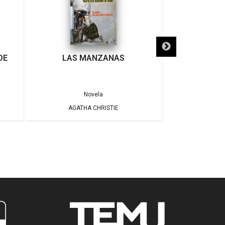
DE
LAS MANZANAS
EL CASO DE
Novela
AGATHA CHRISTIE
AGATH