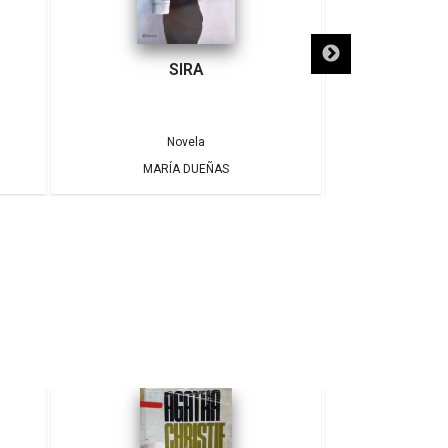
SIRA
SÓLO NECE
Novela
MARÍA DUEÑAS
ALBE