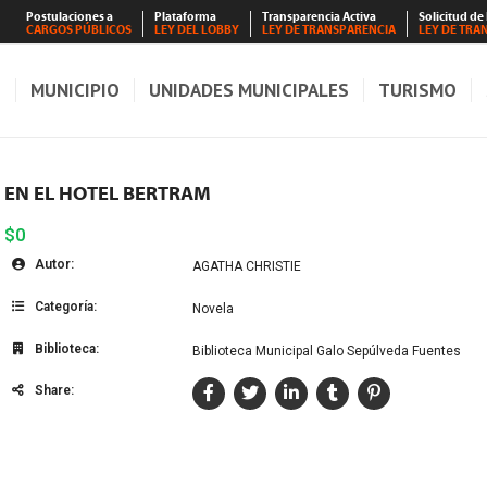
Postulaciones a
Plataforma
Transparencia Activa
Solicitud de
CARGOS PÚBLICOS
LEY DEL LOBBY
LEY DE TRANSPARENCIA
LEY DE TRA
S
MUNICIPIO
UNIDADES MUNICIPALES
TURISMO
EN EL HOTEL BERTRAM
$0
Autor:
AGATHA CHRISTIE
Categoría:
Novela
Biblioteca:
Biblioteca Municipal Galo Sepúlveda Fuentes
Share: