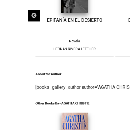
IGRA
EPIFANÍA EN EL DESIERTO
a
Novela
ARRERA
HERNÁN RIVERA LETELIER
About the author
[books_gallery_author author="AGATHA CHRIS
Other Books By - AGATHA CHRISTIE